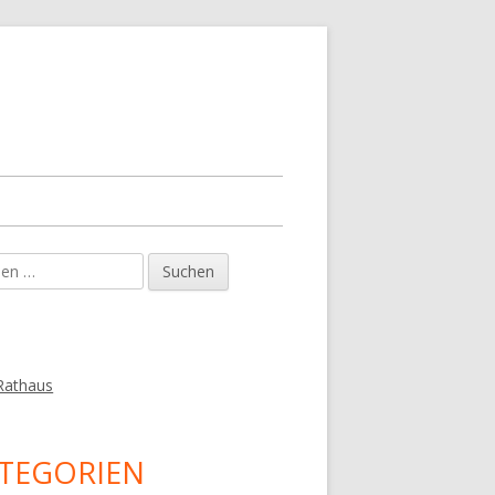
en
upt-
tenleiste
Rathaus
TEGORIEN