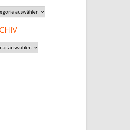
gorien
CHIV
iv