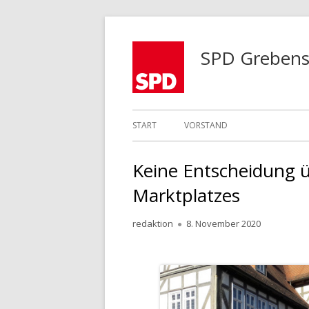
Springe
zum
SPD Grebens
Inhalt
Primäres
START
VORSTAND
Menü
Keine Entscheidung ü
Marktplatzes
Autor
Veröffentlicht
redaktion
8. November 2020
am