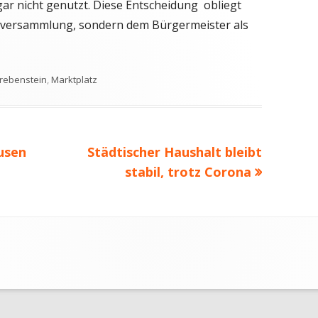
gar nicht genutzt. Diese Entscheidung obliegt
enversammlung, sondern dem Bürgermeister als
chlagwörter
rebenstein
,
Marktplatz
Nächster
usen
Städtischer Haushalt bleibt
Beitrag
stabil, trotz Corona