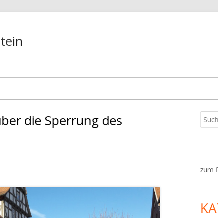
tein
ber die Sperrung des
Such
Ha
nach:
Sei
zum 
KA