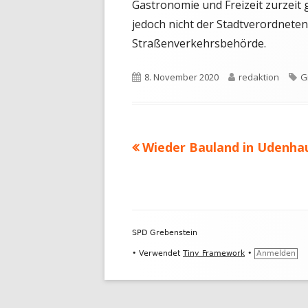
Gastronomie und Freizeit zurzeit 
jedoch nicht der Stadtverordnet
Straßenverkehrsbehörde.
Veröffentlicht
Autor
S
8. November 2020
redaktion
G
am
Vorheriger
Wieder Bauland in Udenha
Beitragsnavigation
Beitrag:
Footer
SPD Grebenstein
Inhalt
•
Verwendet
Tiny Framework
•
Anmelden